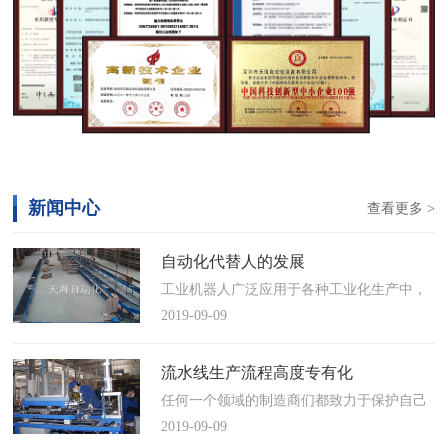
新闻中心
查看更多 >
自动化代替人的发展
工业机器人广泛应用于各种工业化生产中，
慢慢取代工人，做着高强度、重复性、有职
2019-09-09
业风险的工作。据相关媒体报道，国际机器
人联合会(IFR)预测，2014年中国将成为全球
流水线生产流程高度专有化
最大的工业机器人市场，将占全球总销量
任何一个领域的制造商们都致力于保护自己
17%。业内把2014年称为“中国工业机器人元
的自动化流水线生产流程不被外人知晓，即
2019-09-09
年”。常州打造智造名城工业机…