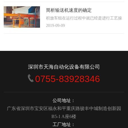
使这算不上什么秘密。这种思路最后导致绝
大多数流程都带有某种专有的性质，并且混
简析输送机速度的确定
合了不同的方法、技术和操作方式，而这最
积放车组在运行过程中就已经是进行工艺操
终将影响一个制造商进行有效竞争的能力。
作的区段，运行速度是由积放小车组的运行
2019-09-09
在医疗产品领域当然更是如此，…
间距和输送量来确定的，或是由工艺过程的
要求确定，主要就是对于工艺流程时间是需
要经常变化的慢速链，而且还是要采用变频
调速器来调整链条的运行速度。
&emsp;&emsp;用于物件输送的线路…
深圳市天海自动化设备有限公司
0755-83928346
公司地址：
广东省深圳市宝安区福永和平重庆路骏丰中城制造创新园
B5-1 A座6楼
工厂地址：