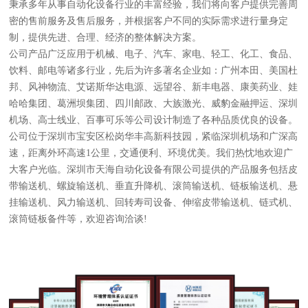
秉承多年从事自动化设备行业的丰富经验，我们将向客户提供完善周
密的售前服务及售后服务，并根据客户不同的实际需求进行量身定
制，提供先进、合理、经济的整体解决方案。
公司产品广泛应用于机械、电子、汽车、家电、轻工、化工、食品、
饮料、邮电等诸多行业，先后为许多著名企业如：广州本田、美国杜
邦、风神物流、艾诺斯华达电源、远望谷、新丰电器、康美药业、娃
哈哈集团、葛洲坝集团、四川邮政、大族激光、威豹金融押运、深圳
机场、高士线业、百事可乐等公司设计制造了各种品质优良的设备。
公司位于深圳市宝安区松岗华丰高新科技园，紧临深圳机场和广深高
速，距离外环高速1公里，交通便利、环境优美。我们热忱地欢迎广
大客户光临。深圳市天海自动化设备有限公司提供的产品服务包括皮
带输送机、螺旋输送机、垂直升降机、滚筒输送机、链板输送机、悬
挂输送机、风力输送机、回转寿司设备、伸缩皮带输送机、链式机、
滚筒链板备件等，欢迎咨询洽谈!