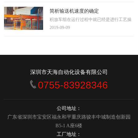
使这算不上什么秘密。这种思路最后导致绝
大多数流程都带有某种专有的性质，并且混
简析输送机速度的确定
合了不同的方法、技术和操作方式，而这最
积放车组在运行过程中就已经是进行工艺操
终将影响一个制造商进行有效竞争的能力。
作的区段，运行速度是由积放小车组的运行
2019-09-09
在医疗产品领域当然更是如此，…
间距和输送量来确定的，或是由工艺过程的
要求确定，主要就是对于工艺流程时间是需
要经常变化的慢速链，而且还是要采用变频
调速器来调整链条的运行速度。
&emsp;&emsp;用于物件输送的线路…
深圳市天海自动化设备有限公司
0755-83928346
公司地址：
广东省深圳市宝安区福永和平重庆路骏丰中城制造创新园
B5-1 A座6楼
工厂地址：