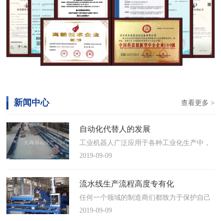
新闻中心
查看更多 >
自动化代替人的发展
工业机器人广泛应用于各种工业化生产中，
慢慢取代工人，做着高强度、重复性、有职
2019-09-09
业风险的工作。据相关媒体报道，国际机器
人联合会(IFR)预测，2014年中国将成为全球
流水线生产流程高度专有化
最大的工业机器人市场，将占全球总销量
任何一个领域的制造商们都致力于保护自己
17%。业内把2014年称为“中国工业机器人元
的自动化流水线生产流程不被外人知晓，即
2019-09-09
年”。常州打造智造名城工业机…