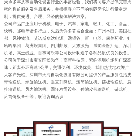
秉承多年从事自动化设备行业的丰富经验，我们将向客户提供完善周
密的售前服务及售后服务，并根据客户不同的实际需求进行量身定
制，提供先进、合理、经济的整体解决方案。
公司产品广泛应用于机械、电子、汽车、家电、轻工、化工、食品、
饮料、邮电等诸多行业，先后为许多著名企业如：广州本田、美国杜
邦、风神物流、艾诺斯华达电源、远望谷、新丰电器、康美药业、娃
哈哈集团、葛洲坝集团、四川邮政、大族激光、威豹金融押运、深圳
机场、高士线业、百事可乐等公司设计制造了各种品质优良的设备。
公司位于深圳市宝安区松岗华丰高新科技园，紧临深圳机场和广深高
速，距离外环高速1公里，交通便利、环境优美。我们热忱地欢迎广
大客户光临。深圳市天海自动化设备有限公司提供的产品服务包括皮
带输送机、螺旋输送机、垂直升降机、滚筒输送机、链板输送机、悬
挂输送机、风力输送机、回转寿司设备、伸缩皮带输送机、链式机、
滚筒链板备件等，欢迎咨询洽谈!