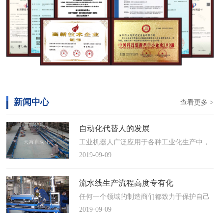
新闻中心
查看更多 >
自动化代替人的发展
工业机器人广泛应用于各种工业化生产中，
慢慢取代工人，做着高强度、重复性、有职
2019-09-09
业风险的工作。据相关媒体报道，国际机器
人联合会(IFR)预测，2014年中国将成为全球
流水线生产流程高度专有化
最大的工业机器人市场，将占全球总销量
任何一个领域的制造商们都致力于保护自己
17%。业内把2014年称为“中国工业机器人元
的自动化流水线生产流程不被外人知晓，即
2019-09-09
年”。常州打造智造名城工业机…