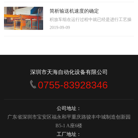
使这算不上什么秘密。这种思路最后导致绝
大多数流程都带有某种专有的性质，并且混
简析输送机速度的确定
合了不同的方法、技术和操作方式，而这最
积放车组在运行过程中就已经是进行工艺操
终将影响一个制造商进行有效竞争的能力。
作的区段，运行速度是由积放小车组的运行
2019-09-09
在医疗产品领域当然更是如此，…
间距和输送量来确定的，或是由工艺过程的
要求确定，主要就是对于工艺流程时间是需
要经常变化的慢速链，而且还是要采用变频
调速器来调整链条的运行速度。
&emsp;&emsp;用于物件输送的线路…
深圳市天海自动化设备有限公司
0755-83928346
公司地址：
广东省深圳市宝安区福永和平重庆路骏丰中城制造创新园
B5-1 A座6楼
工厂地址：