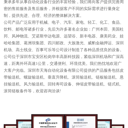
秉承多年从事自动化设备行业的丰富经验，我们将向客户提供完善周
密的售前服务及售后服务，并根据客户不同的实际需求进行量身定
制，提供先进、合理、经济的整体解决方案。
公司产品广泛应用于机械、电子、汽车、家电、轻工、化工、食品、
饮料、邮电等诸多行业，先后为许多著名企业如：广州本田、美国杜
邦、风神物流、艾诺斯华达电源、远望谷、新丰电器、康美药业、娃
哈哈集团、葛洲坝集团、四川邮政、大族激光、威豹金融押运、深圳
机场、高士线业、百事可乐等公司设计制造了各种品质优良的设备。
公司位于深圳市宝安区松岗华丰高新科技园，紧临深圳机场和广深高
速，距离外环高速1公里，交通便利、环境优美。我们热忱地欢迎广
大客户光临。深圳市天海自动化设备有限公司提供的产品服务包括皮
带输送机、螺旋输送机、垂直升降机、滚筒输送机、链板输送机、悬
挂输送机、风力输送机、回转寿司设备、伸缩皮带输送机、链式机、
滚筒链板备件等，欢迎咨询洽谈!