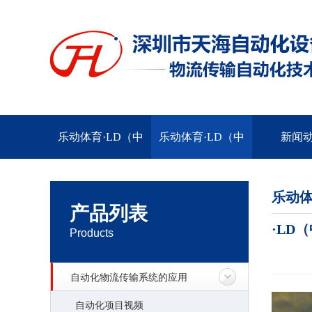
乐动体育·LD（中
乐动体育·LD（中
新闻
国）官方网站
国）官方网站
乐动
产品列表
·LD
Products
自动化物流传输系统的应用
自动化项目视频