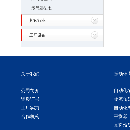
滚筒选型七
其它行业
工厂设备
关于我们
乐动体
公司简介
自动化
资质证书
物流传
工厂实力
自动化
合作机构
平衡器
其它输