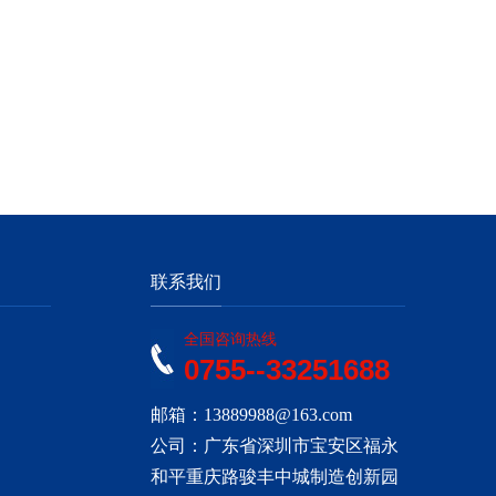
联系我们
全国咨询热线
0755--33251688
邮箱：13889988@163.com
公司：广东省深圳市宝安区福永
和平重庆路骏丰中城制造创新园