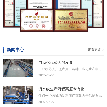
新闻中心
查看更多 >
自动化代替人的发展
工业机器人广泛应用于各种工业化生产中，
慢慢取代工人，做着高强度、重复性、有职
2019-09-09
业风险的工作。据相关媒体报道，国际机器
人联合会(IFR)预测，2014年中国将成为全球
流水线生产流程高度专有化
最大的工业机器人市场，将占全球总销量
任何一个领域的制造商们都致力于保护自己
17%。业内把2014年称为“中国工业机器人元
的自动化流水线生产流程不被外人知晓，即
2019-09-09
年”。常州打造智造名城工业机…