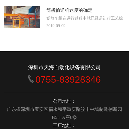
使这算不上什么秘密。这种思路最后导致绝
大多数流程都带有某种专有的性质，并且混
简析输送机速度的确定
合了不同的方法、技术和操作方式，而这最
积放车组在运行过程中就已经是进行工艺操
终将影响一个制造商进行有效竞争的能力。
作的区段，运行速度是由积放小车组的运行
2019-09-09
在医疗产品领域当然更是如此，…
间距和输送量来确定的，或是由工艺过程的
要求确定，主要就是对于工艺流程时间是需
要经常变化的慢速链，而且还是要采用变频
调速器来调整链条的运行速度。
&emsp;&emsp;用于物件输送的线路…
深圳市天海自动化设备有限公司
0755-83928346
公司地址：
广东省深圳市宝安区福永和平重庆路骏丰中城制造创新园
B5-1 A座6楼
工厂地址：