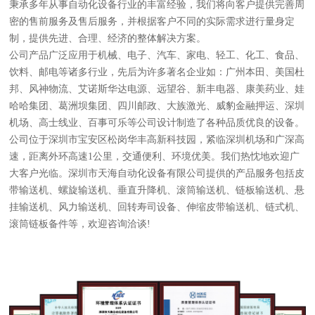
秉承多年从事自动化设备行业的丰富经验，我们将向客户提供完善周
密的售前服务及售后服务，并根据客户不同的实际需求进行量身定
制，提供先进、合理、经济的整体解决方案。
公司产品广泛应用于机械、电子、汽车、家电、轻工、化工、食品、
饮料、邮电等诸多行业，先后为许多著名企业如：广州本田、美国杜
邦、风神物流、艾诺斯华达电源、远望谷、新丰电器、康美药业、娃
哈哈集团、葛洲坝集团、四川邮政、大族激光、威豹金融押运、深圳
机场、高士线业、百事可乐等公司设计制造了各种品质优良的设备。
公司位于深圳市宝安区松岗华丰高新科技园，紧临深圳机场和广深高
速，距离外环高速1公里，交通便利、环境优美。我们热忱地欢迎广
大客户光临。深圳市天海自动化设备有限公司提供的产品服务包括皮
带输送机、螺旋输送机、垂直升降机、滚筒输送机、链板输送机、悬
挂输送机、风力输送机、回转寿司设备、伸缩皮带输送机、链式机、
滚筒链板备件等，欢迎咨询洽谈!