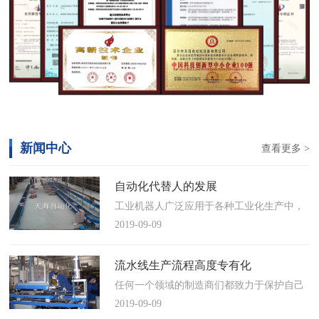
新闻中心
查看更多 >
自动化代替人的发展
工业机器人广泛应用于各种工业化生产中，
慢慢取代工人，做着高强度、重复性、有职
2019-09-09
业风险的工作。据相关媒体报道，国际机器
人联合会(IFR)预测，2014年中国将成为全球
流水线生产流程高度专有化
最大的工业机器人市场，将占全球总销量
任何一个领域的制造商们都致力于保护自己
17%。业内把2014年称为“中国工业机器人元
的自动化流水线生产流程不被外人知晓，即
2019-09-09
年”。常州打造智造名城工业机…