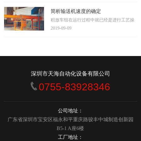
使这算不上什么秘密。这种思路最后导致绝
大多数流程都带有某种专有的性质，并且混
简析输送机速度的确定
合了不同的方法、技术和操作方式，而这最
积放车组在运行过程中就已经是进行工艺操
终将影响一个制造商进行有效竞争的能力。
作的区段，运行速度是由积放小车组的运行
2019-09-09
在医疗产品领域当然更是如此，…
间距和输送量来确定的，或是由工艺过程的
要求确定，主要就是对于工艺流程时间是需
要经常变化的慢速链，而且还是要采用变频
调速器来调整链条的运行速度。
&emsp;&emsp;用于物件输送的线路…
深圳市天海自动化设备有限公司
0755-83928346
公司地址：
广东省深圳市宝安区福永和平重庆路骏丰中城制造创新园
B5-1 A座6楼
工厂地址：