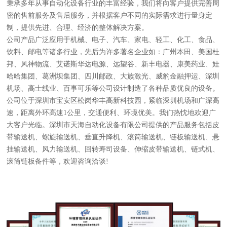
秉承多年从事自动化设备行业的丰富经验，我们将向客户提供完善周
密的售前服务及售后服务，并根据客户不同的实际需求进行量身定
制，提供先进、合理、经济的整体解决方案。
公司产品广泛应用于机械、电子、汽车、家电、轻工、化工、食品、
饮料、邮电等诸多行业，先后为许多著名企业如：广州本田、美国杜
邦、风神物流、艾诺斯华达电源、远望谷、新丰电器、康美药业、娃
哈哈集团、葛洲坝集团、四川邮政、大族激光、威豹金融押运、深圳
机场、高士线业、百事可乐等公司设计制造了各种品质优良的设备。
公司位于深圳市宝安区松岗华丰高新科技园，紧临深圳机场和广深高
速，距离外环高速1公里，交通便利、环境优美。我们热忱地欢迎广
大客户光临。深圳市天海自动化设备有限公司提供的产品服务包括皮
带输送机、螺旋输送机、垂直升降机、滚筒输送机、链板输送机、悬
挂输送机、风力输送机、回转寿司设备、伸缩皮带输送机、链式机、
滚筒链板备件等，欢迎咨询洽谈!