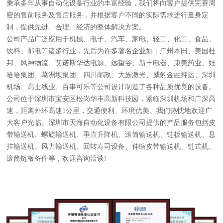
秉承多年从事自动化设备行业的丰富经验，我们将向客户提供完善周
密的售前服务及售后服务，并根据客户不同的实际需求进行量身定
制，提供先进、合理、经济的整体解决方案。
公司产品广泛应用于机械、电子、汽车、家电、轻工、化工、食品、
饮料、邮电等诸多行业，先后为许多著名企业如：广州本田、美国杜
邦、风神物流、艾诺斯华达电源、远望谷、新丰电器、康美药业、娃
哈哈集团、葛洲坝集团、四川邮政、大族激光、威豹金融押运、深圳
机场、高士线业、百事可乐等公司设计制造了各种品质优良的设备。
公司位于深圳市宝安区松岗华丰高新科技园，紧临深圳机场和广深高
速，距离外环高速1公里，交通便利、环境优美。我们热忱地欢迎广
大客户光临。深圳市天海自动化设备有限公司提供的产品服务包括皮
带输送机、螺旋输送机、垂直升降机、滚筒输送机、链板输送机、悬
挂输送机、风力输送机、回转寿司设备、伸缩皮带输送机、链式机、
滚筒链板备件等，欢迎咨询洽谈!