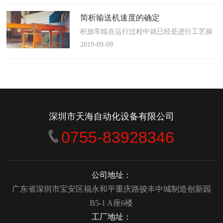
使这算不上什么秘密。这种思路最后导致绝
大多数流程都带有某种专有的性质，并且混
简析输送机速度的确定
合了不同的方法、技术和操作方式，而这最
积放车组在运行过程中就已经是进行工艺操
终将影响一个制造商进行有效竞争的能力。
作的区段，运行速度是由积放小车组的运行
2019-09-09
在医疗产品领域当然更是如此，…
间距和输送量来确定的，或是由工艺过程的
要求确定，主要就是对于工艺流程时间是需
要经常变化的慢速链，而且还是要采用变频
调速器来调整链条的运行速度。
&emsp;&emsp;用于物件输送的线路…
深圳市天海自动化设备有限公司
0755-83928346
公司地址：
广东省深圳市宝安区福永和平重庆路骏丰中城制造创新园
B5-1 A座6楼
工厂地址：