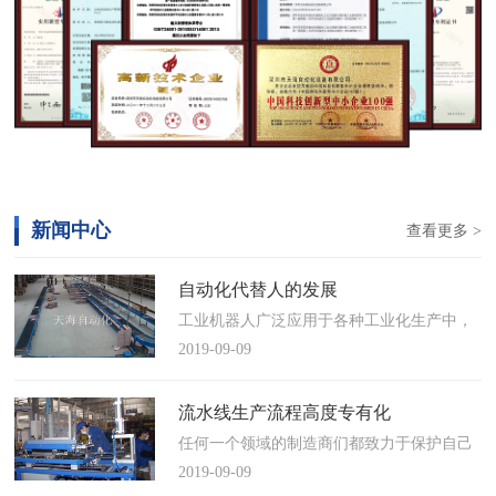
新闻中心
查看更多 >
自动化代替人的发展
工业机器人广泛应用于各种工业化生产中，
慢慢取代工人，做着高强度、重复性、有职
2019-09-09
业风险的工作。据相关媒体报道，国际机器
人联合会(IFR)预测，2014年中国将成为全球
流水线生产流程高度专有化
最大的工业机器人市场，将占全球总销量
任何一个领域的制造商们都致力于保护自己
17%。业内把2014年称为“中国工业机器人元
的自动化流水线生产流程不被外人知晓，即
2019-09-09
年”。常州打造智造名城工业机…