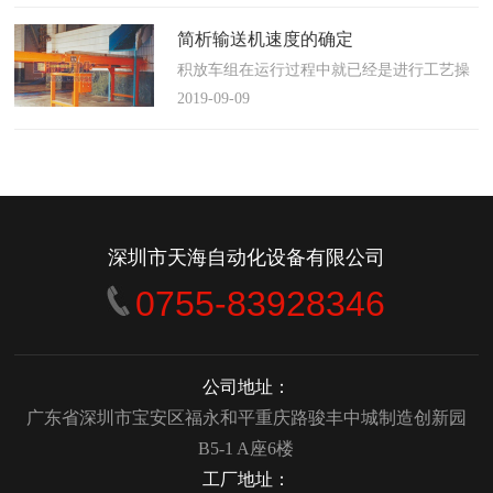
使这算不上什么秘密。这种思路最后导致绝
大多数流程都带有某种专有的性质，并且混
简析输送机速度的确定
合了不同的方法、技术和操作方式，而这最
积放车组在运行过程中就已经是进行工艺操
终将影响一个制造商进行有效竞争的能力。
作的区段，运行速度是由积放小车组的运行
2019-09-09
在医疗产品领域当然更是如此，…
间距和输送量来确定的，或是由工艺过程的
要求确定，主要就是对于工艺流程时间是需
要经常变化的慢速链，而且还是要采用变频
调速器来调整链条的运行速度。
&emsp;&emsp;用于物件输送的线路…
深圳市天海自动化设备有限公司
0755-83928346
公司地址：
广东省深圳市宝安区福永和平重庆路骏丰中城制造创新园
B5-1 A座6楼
工厂地址：