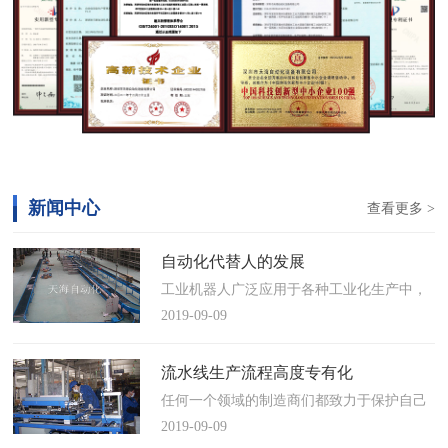
新闻中心
查看更多 >
自动化代替人的发展
工业机器人广泛应用于各种工业化生产中，
慢慢取代工人，做着高强度、重复性、有职
2019-09-09
业风险的工作。据相关媒体报道，国际机器
人联合会(IFR)预测，2014年中国将成为全球
流水线生产流程高度专有化
最大的工业机器人市场，将占全球总销量
任何一个领域的制造商们都致力于保护自己
17%。业内把2014年称为“中国工业机器人元
的自动化流水线生产流程不被外人知晓，即
2019-09-09
年”。常州打造智造名城工业机…