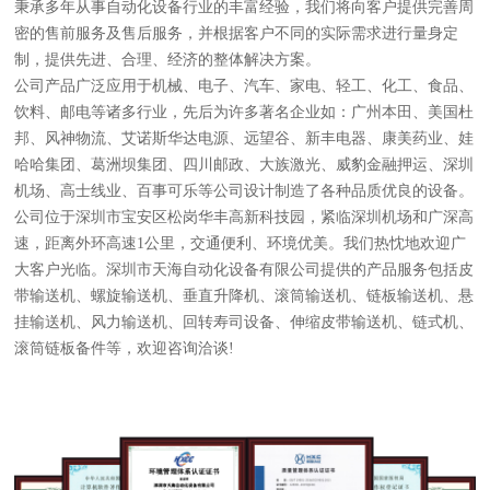
秉承多年从事自动化设备行业的丰富经验，我们将向客户提供完善周
密的售前服务及售后服务，并根据客户不同的实际需求进行量身定
制，提供先进、合理、经济的整体解决方案。
公司产品广泛应用于机械、电子、汽车、家电、轻工、化工、食品、
饮料、邮电等诸多行业，先后为许多著名企业如：广州本田、美国杜
邦、风神物流、艾诺斯华达电源、远望谷、新丰电器、康美药业、娃
哈哈集团、葛洲坝集团、四川邮政、大族激光、威豹金融押运、深圳
机场、高士线业、百事可乐等公司设计制造了各种品质优良的设备。
公司位于深圳市宝安区松岗华丰高新科技园，紧临深圳机场和广深高
速，距离外环高速1公里，交通便利、环境优美。我们热忱地欢迎广
大客户光临。深圳市天海自动化设备有限公司提供的产品服务包括皮
带输送机、螺旋输送机、垂直升降机、滚筒输送机、链板输送机、悬
挂输送机、风力输送机、回转寿司设备、伸缩皮带输送机、链式机、
滚筒链板备件等，欢迎咨询洽谈!