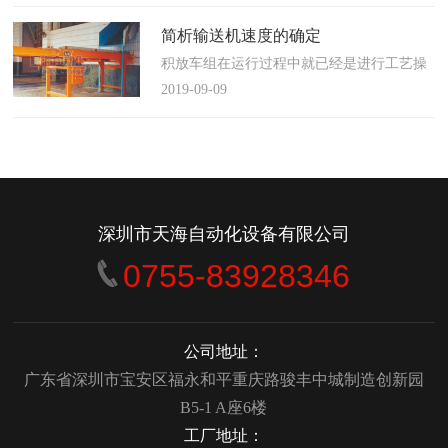
使这算不上什么秘密。这种思路最后导致绝
大多数流程都带有某种专有的性质，并且混
简析输送机速度的确定
合了不同的方法、技术和操作方式，而这最
积放车组在运行过程中就已经是进行工艺操
终将影响一个制造商进行有效竞争的能力。
作的区段，运行速度是由积放小车组的运行
2019-09-09
在医疗产品领域当然更是如此，…
间距和输送量来确定的，或是由工艺过程的
要求确定，主要就是对于工艺流程时间是需
要经常变化的慢速链，而且还是要采用变频
调速器来调整链条的运行速度。
&emsp;&emsp;用于物件输送的线路…
深圳市天海自动化设备有限公司
0755-83928346
公司地址：
广东省深圳市宝安区福永和平重庆路骏丰中城制造创新园
B5-1 A座6楼
工厂地址：