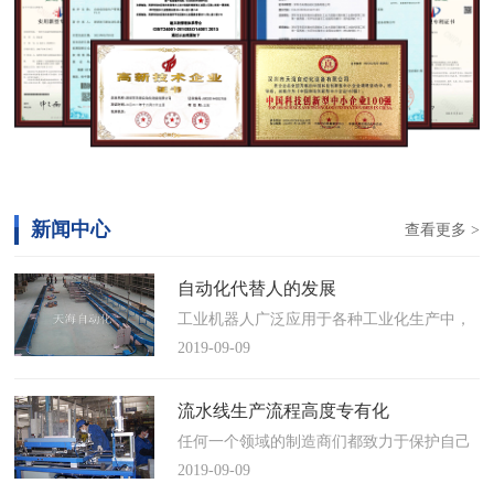
新闻中心
查看更多 >
自动化代替人的发展
工业机器人广泛应用于各种工业化生产中，
慢慢取代工人，做着高强度、重复性、有职
2019-09-09
业风险的工作。据相关媒体报道，国际机器
人联合会(IFR)预测，2014年中国将成为全球
流水线生产流程高度专有化
最大的工业机器人市场，将占全球总销量
任何一个领域的制造商们都致力于保护自己
17%。业内把2014年称为“中国工业机器人元
的自动化流水线生产流程不被外人知晓，即
2019-09-09
年”。常州打造智造名城工业机…