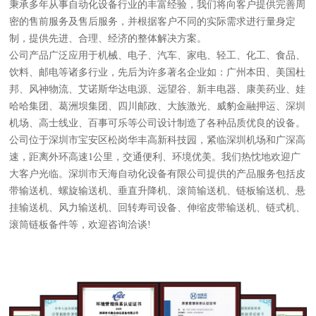
秉承多年从事自动化设备行业的丰富经验，我们将向客户提供完善周
密的售前服务及售后服务，并根据客户不同的实际需求进行量身定
制，提供先进、合理、经济的整体解决方案。
公司产品广泛应用于机械、电子、汽车、家电、轻工、化工、食品、
饮料、邮电等诸多行业，先后为许多著名企业如：广州本田、美国杜
邦、风神物流、艾诺斯华达电源、远望谷、新丰电器、康美药业、娃
哈哈集团、葛洲坝集团、四川邮政、大族激光、威豹金融押运、深圳
机场、高士线业、百事可乐等公司设计制造了各种品质优良的设备。
公司位于深圳市宝安区松岗华丰高新科技园，紧临深圳机场和广深高
速，距离外环高速1公里，交通便利、环境优美。我们热忱地欢迎广
大客户光临。深圳市天海自动化设备有限公司提供的产品服务包括皮
带输送机、螺旋输送机、垂直升降机、滚筒输送机、链板输送机、悬
挂输送机、风力输送机、回转寿司设备、伸缩皮带输送机、链式机、
滚筒链板备件等，欢迎咨询洽谈!