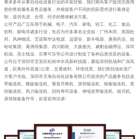
秉承多年从事自动化设备行业的丰富经验，我们将向客户提供完善周
密的售前服务及售后服务，并根据客户不同的实际需求进行量身定
制，提供先进、合理、经济的整体解决方案。
公司产品广泛应用于机械、电子、汽车、家电、轻工、化工、食品、
饮料、邮电等诸多行业，先后为许多著名企业如：广州本田、美国杜
邦、风神物流、艾诺斯华达电源、远望谷、新丰电器、康美药业、娃
哈哈集团、葛洲坝集团、四川邮政、大族激光、威豹金融押运、深圳
机场、高士线业、百事可乐等公司设计制造了各种品质优良的设备。
公司位于深圳市宝安区松岗华丰高新科技园，紧临深圳机场和广深高
速，距离外环高速1公里，交通便利、环境优美。我们热忱地欢迎广
大客户光临。深圳市天海自动化设备有限公司提供的产品服务包括皮
带输送机、螺旋输送机、垂直升降机、滚筒输送机、链板输送机、悬
挂输送机、风力输送机、回转寿司设备、伸缩皮带输送机、链式机、
滚筒链板备件等，欢迎咨询洽谈!