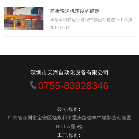
使这算不上什么秘密。这种思路最后导致绝
大多数流程都带有某种专有的性质，并且混
简析输送机速度的确定
合了不同的方法、技术和操作方式，而这最
积放车组在运行过程中就已经是进行工艺操
终将影响一个制造商进行有效竞争的能力。
作的区段，运行速度是由积放小车组的运行
2019-09-09
在医疗产品领域当然更是如此，…
间距和输送量来确定的，或是由工艺过程的
要求确定，主要就是对于工艺流程时间是需
要经常变化的慢速链，而且还是要采用变频
调速器来调整链条的运行速度。
&emsp;&emsp;用于物件输送的线路…
深圳市天海自动化设备有限公司
0755-83928346
公司地址：
广东省深圳市宝安区福永和平重庆路骏丰中城制造创新园
B5-1 A座6楼
工厂地址：