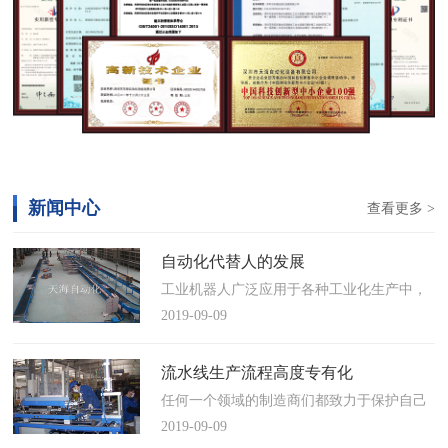
新闻中心
查看更多 >
自动化代替人的发展
工业机器人广泛应用于各种工业化生产中，
慢慢取代工人，做着高强度、重复性、有职
2019-09-09
业风险的工作。据相关媒体报道，国际机器
人联合会(IFR)预测，2014年中国将成为全球
流水线生产流程高度专有化
最大的工业机器人市场，将占全球总销量
任何一个领域的制造商们都致力于保护自己
17%。业内把2014年称为“中国工业机器人元
的自动化流水线生产流程不被外人知晓，即
2019-09-09
年”。常州打造智造名城工业机…