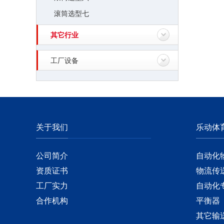
滚筒选型七
其它行业
工厂设备
关于我们
乐动体
公司简介
自动化
资质证书
物流传
工厂实力
自动化
合作机构
平衡器
其它输