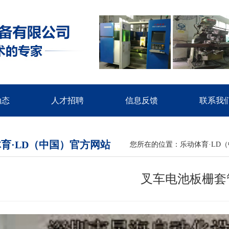
动态
人才招聘
信息反馈
联系我
育·LD（中国）官方网站
您所在的位置：
乐动体育·LD
叉车电池板栅套