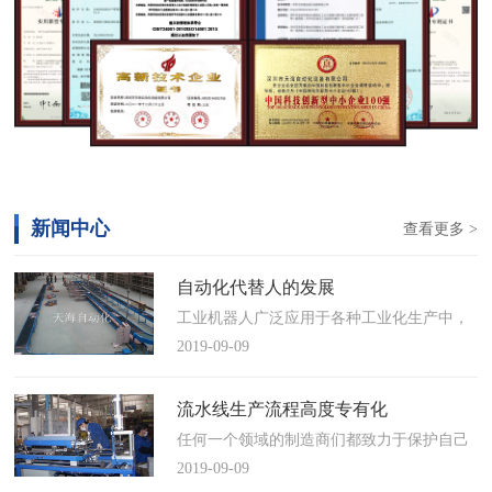
新闻中心
查看更多 >
自动化代替人的发展
工业机器人广泛应用于各种工业化生产中，
慢慢取代工人，做着高强度、重复性、有职
2019-09-09
业风险的工作。据相关媒体报道，国际机器
人联合会(IFR)预测，2014年中国将成为全球
流水线生产流程高度专有化
最大的工业机器人市场，将占全球总销量
任何一个领域的制造商们都致力于保护自己
17%。业内把2014年称为“中国工业机器人元
的自动化流水线生产流程不被外人知晓，即
2019-09-09
年”。常州打造智造名城工业机…