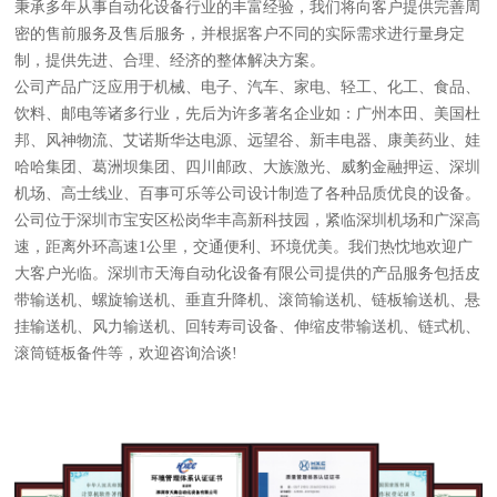
秉承多年从事自动化设备行业的丰富经验，我们将向客户提供完善周
密的售前服务及售后服务，并根据客户不同的实际需求进行量身定
制，提供先进、合理、经济的整体解决方案。
公司产品广泛应用于机械、电子、汽车、家电、轻工、化工、食品、
饮料、邮电等诸多行业，先后为许多著名企业如：广州本田、美国杜
邦、风神物流、艾诺斯华达电源、远望谷、新丰电器、康美药业、娃
哈哈集团、葛洲坝集团、四川邮政、大族激光、威豹金融押运、深圳
机场、高士线业、百事可乐等公司设计制造了各种品质优良的设备。
公司位于深圳市宝安区松岗华丰高新科技园，紧临深圳机场和广深高
速，距离外环高速1公里，交通便利、环境优美。我们热忱地欢迎广
大客户光临。深圳市天海自动化设备有限公司提供的产品服务包括皮
带输送机、螺旋输送机、垂直升降机、滚筒输送机、链板输送机、悬
挂输送机、风力输送机、回转寿司设备、伸缩皮带输送机、链式机、
滚筒链板备件等，欢迎咨询洽谈!