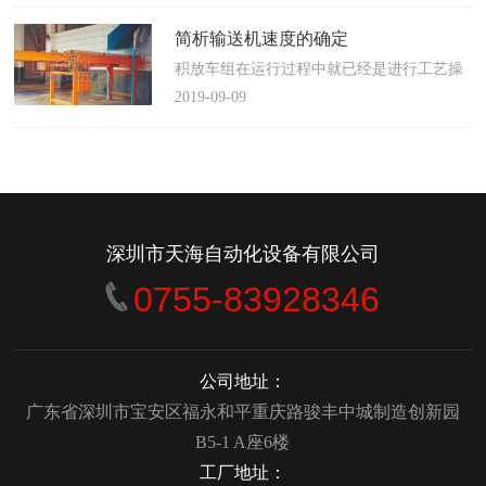
使这算不上什么秘密。这种思路最后导致绝
大多数流程都带有某种专有的性质，并且混
简析输送机速度的确定
合了不同的方法、技术和操作方式，而这最
积放车组在运行过程中就已经是进行工艺操
终将影响一个制造商进行有效竞争的能力。
作的区段，运行速度是由积放小车组的运行
2019-09-09
在医疗产品领域当然更是如此，…
间距和输送量来确定的，或是由工艺过程的
要求确定，主要就是对于工艺流程时间是需
要经常变化的慢速链，而且还是要采用变频
调速器来调整链条的运行速度。
&emsp;&emsp;用于物件输送的线路…
深圳市天海自动化设备有限公司
0755-83928346
公司地址：
广东省深圳市宝安区福永和平重庆路骏丰中城制造创新园
B5-1 A座6楼
工厂地址：