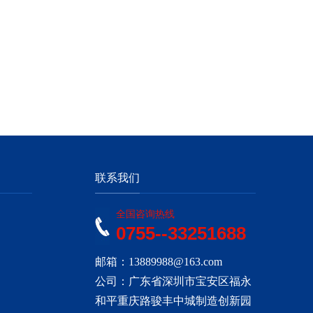
联系我们
全国咨询热线
0755--33251688
邮箱：13889988@163.com
公司：广东省深圳市宝安区福永
和平重庆路骏丰中城制造创新园