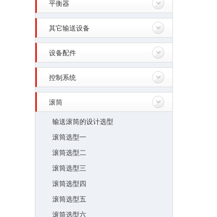
平衡器
其它输送设备
设备配件
控制系统
滚筒
输送滚筒的设计选型
滚筒选型一
滚筒选型二
滚筒选型三
滚筒选型四
滚筒选型五
滚筒选型六