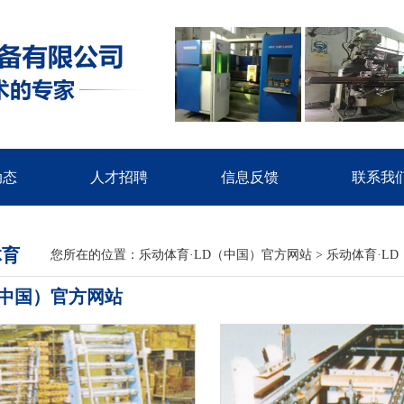
动态
人才招聘
信息反馈
联系我
体育
您所在的位置：
乐动体育·LD（中国）官方网站
>
乐动体育·L
（中国）官方网站