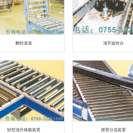
翻转滚道
顶升旋转台
轻型顶升移载装置
摆臂分流装置