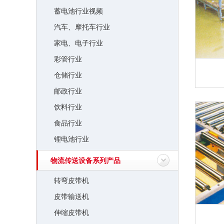
蓄电池行业视频
汽车、摩托车行业
家电、电子行业
彩管行业
仓储行业
邮政行业
饮料行业
食品行业
锂电池行业
物流传送设备系列产品
转弯皮带机
皮带输送机
伸缩皮带机