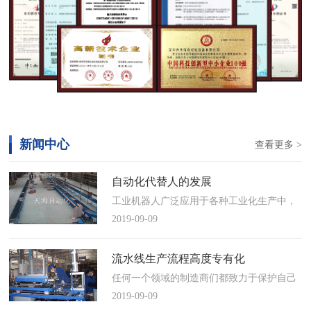
新闻中心
查看更多 >
自动化代替人的发展
工业机器人广泛应用于各种工业化生产中，
慢慢取代工人，做着高强度、重复性、有职
2019-09-09
业风险的工作。据相关媒体报道，国际机器
人联合会(IFR)预测，2014年中国将成为全球
流水线生产流程高度专有化
最大的工业机器人市场，将占全球总销量
任何一个领域的制造商们都致力于保护自己
17%。业内把2014年称为“中国工业机器人元
的自动化流水线生产流程不被外人知晓，即
2019-09-09
年”。常州打造智造名城工业机…