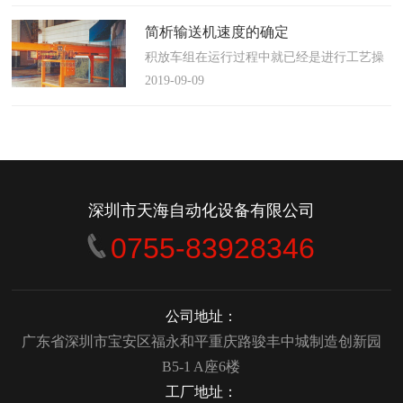
使这算不上什么秘密。这种思路最后导致绝
大多数流程都带有某种专有的性质，并且混
简析输送机速度的确定
合了不同的方法、技术和操作方式，而这最
积放车组在运行过程中就已经是进行工艺操
终将影响一个制造商进行有效竞争的能力。
作的区段，运行速度是由积放小车组的运行
2019-09-09
在医疗产品领域当然更是如此，…
间距和输送量来确定的，或是由工艺过程的
要求确定，主要就是对于工艺流程时间是需
要经常变化的慢速链，而且还是要采用变频
调速器来调整链条的运行速度。
&emsp;&emsp;用于物件输送的线路…
深圳市天海自动化设备有限公司
0755-83928346
公司地址：
广东省深圳市宝安区福永和平重庆路骏丰中城制造创新园
B5-1 A座6楼
工厂地址：