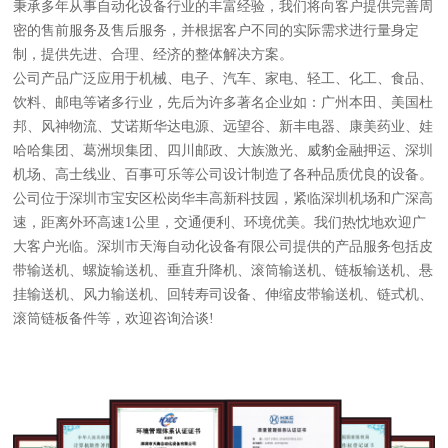
秉承多年从事自动化设备行业的丰富经验，我们将向客户提供完善周
密的售前服务及售后服务，并根据客户不同的实际需求进行量身定
制，提供先进、合理、经济的整体解决方案。
公司产品广泛应用于机械、电子、汽车、家电、轻工、化工、食品、
饮料、邮电等诸多行业，先后为许多著名企业如：广州本田、美国杜
邦、风神物流、艾诺斯华达电源、远望谷、新丰电器、康美药业、娃
哈哈集团、葛洲坝集团、四川邮政、大族激光、威豹金融押运、深圳
机场、高士线业、百事可乐等公司设计制造了各种品质优良的设备。
公司位于深圳市宝安区松岗华丰高新科技园，紧临深圳机场和广深高
速，距离外环高速1公里，交通便利、环境优美。我们热忱地欢迎广
大客户光临。深圳市天海自动化设备有限公司提供的产品服务包括皮
带输送机、螺旋输送机、垂直升降机、滚筒输送机、链板输送机、悬
挂输送机、风力输送机、回转寿司设备、伸缩皮带输送机、链式机、
滚筒链板备件等，欢迎咨询洽谈!