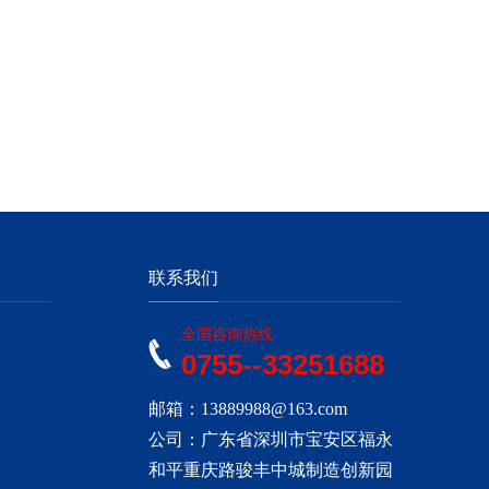
联系我们
全国咨询热线
0755--33251688
邮箱：13889988@163.com
公司：广东省深圳市宝安区福永
和平重庆路骏丰中城制造创新园