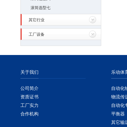
滚筒选型七
其它行业
工厂设备
关于我们
乐动体
公司简介
自动化
资质证书
物流传
工厂实力
自动化
合作机构
平衡器
其它输