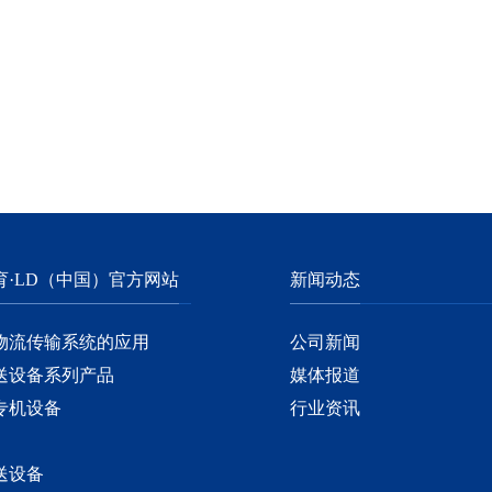
育·LD（中国）官方网站
新闻动态
物流传输系统的应用
公司新闻
送设备系列产品
媒体报道
专机设备
行业资讯
送设备