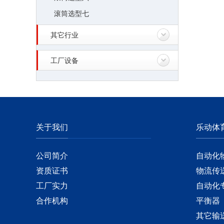
滚筒选型七
其它行业
工厂设备
关于我们
乐动体
公司简介
自动化
资质证书
物流传
工厂实力
自动化
合作机构
平衡器
其它输