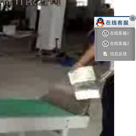
在线客服1
在线客服2
信息反馈