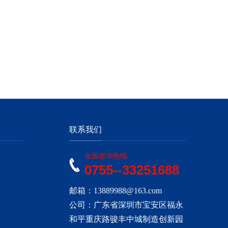
联系我们
全国咨询热线
0755--33251688
邮箱：13889988@163.com
公司：广东省深圳市宝安区福永
和平重庆路骏丰中城制造创新园