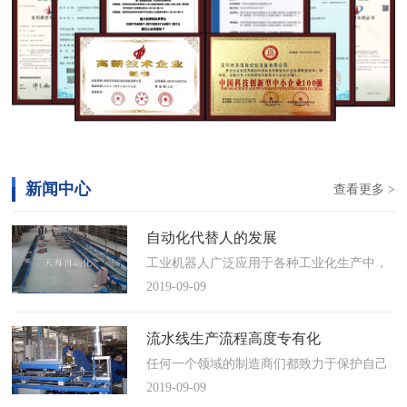
新闻中心
查看更多 >
自动化代替人的发展
工业机器人广泛应用于各种工业化生产中，
慢慢取代工人，做着高强度、重复性、有职
2019-09-09
业风险的工作。据相关媒体报道，国际机器
人联合会(IFR)预测，2014年中国将成为全球
流水线生产流程高度专有化
最大的工业机器人市场，将占全球总销量
任何一个领域的制造商们都致力于保护自己
17%。业内把2014年称为“中国工业机器人元
的自动化流水线生产流程不被外人知晓，即
2019-09-09
年”。常州打造智造名城工业机…