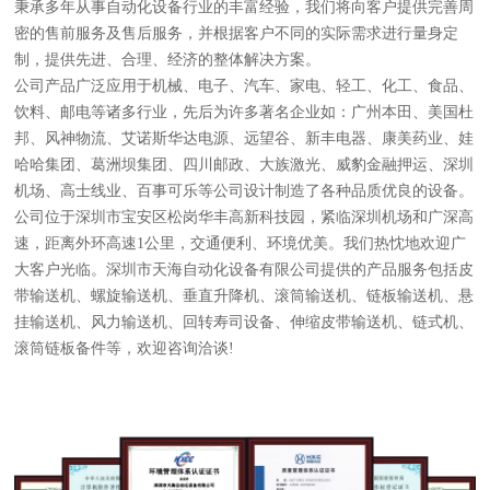
秉承多年从事自动化设备行业的丰富经验，我们将向客户提供完善周
密的售前服务及售后服务，并根据客户不同的实际需求进行量身定
制，提供先进、合理、经济的整体解决方案。
公司产品广泛应用于机械、电子、汽车、家电、轻工、化工、食品、
饮料、邮电等诸多行业，先后为许多著名企业如：广州本田、美国杜
邦、风神物流、艾诺斯华达电源、远望谷、新丰电器、康美药业、娃
哈哈集团、葛洲坝集团、四川邮政、大族激光、威豹金融押运、深圳
机场、高士线业、百事可乐等公司设计制造了各种品质优良的设备。
公司位于深圳市宝安区松岗华丰高新科技园，紧临深圳机场和广深高
速，距离外环高速1公里，交通便利、环境优美。我们热忱地欢迎广
大客户光临。深圳市天海自动化设备有限公司提供的产品服务包括皮
带输送机、螺旋输送机、垂直升降机、滚筒输送机、链板输送机、悬
挂输送机、风力输送机、回转寿司设备、伸缩皮带输送机、链式机、
滚筒链板备件等，欢迎咨询洽谈!