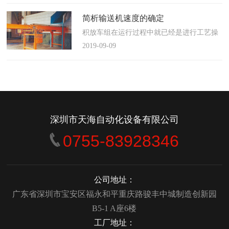
使这算不上什么秘密。这种思路最后导致绝
大多数流程都带有某种专有的性质，并且混
简析输送机速度的确定
合了不同的方法、技术和操作方式，而这最
积放车组在运行过程中就已经是进行工艺操
终将影响一个制造商进行有效竞争的能力。
作的区段，运行速度是由积放小车组的运行
2019-09-09
在医疗产品领域当然更是如此，…
间距和输送量来确定的，或是由工艺过程的
要求确定，主要就是对于工艺流程时间是需
要经常变化的慢速链，而且还是要采用变频
调速器来调整链条的运行速度。
&emsp;&emsp;用于物件输送的线路…
深圳市天海自动化设备有限公司
0755-83928346
公司地址：
广东省深圳市宝安区福永和平重庆路骏丰中城制造创新园
B5-1 A座6楼
工厂地址：