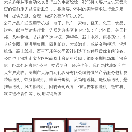
秉承多年从事自动化设备行业的丰富经验，我们将向客户提供完善周
密的售前服务及售后服务，并根据客户不同的实际需求进行量身定
制，提供先进、合理、经济的整体解决方案。
公司产品广泛应用于机械、电子、汽车、家电、轻工、化工、食品、
饮料、邮电等诸多行业，先后为许多著名企业如：广州本田、美国杜
邦、风神物流、艾诺斯华达电源、远望谷、新丰电器、康美药业、娃
哈哈集团、葛洲坝集团、四川邮政、大族激光、威豹金融押运、深圳
机场、高士线业、百事可乐等公司设计制造了各种品质优良的设备。
公司位于深圳市宝安区松岗华丰高新科技园，紧临深圳机场和广深高
速，距离外环高速1公里，交通便利、环境优美。我们热忱地欢迎广
大客户光临。深圳市天海自动化设备有限公司提供的产品服务包括皮
带输送机、螺旋输送机、垂直升降机、滚筒输送机、链板输送机、悬
挂输送机、风力输送机、回转寿司设备、伸缩皮带输送机、链式机、
滚筒链板备件等，欢迎咨询洽谈!