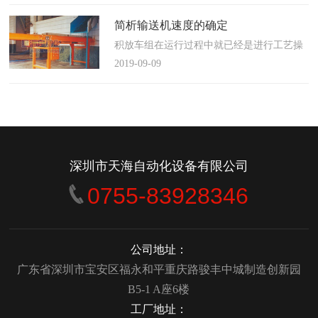
使这算不上什么秘密。这种思路最后导致绝
大多数流程都带有某种专有的性质，并且混
简析输送机速度的确定
合了不同的方法、技术和操作方式，而这最
积放车组在运行过程中就已经是进行工艺操
终将影响一个制造商进行有效竞争的能力。
作的区段，运行速度是由积放小车组的运行
2019-09-09
在医疗产品领域当然更是如此，…
间距和输送量来确定的，或是由工艺过程的
要求确定，主要就是对于工艺流程时间是需
要经常变化的慢速链，而且还是要采用变频
调速器来调整链条的运行速度。
&emsp;&emsp;用于物件输送的线路…
深圳市天海自动化设备有限公司
0755-83928346
公司地址：
广东省深圳市宝安区福永和平重庆路骏丰中城制造创新园
B5-1 A座6楼
工厂地址：