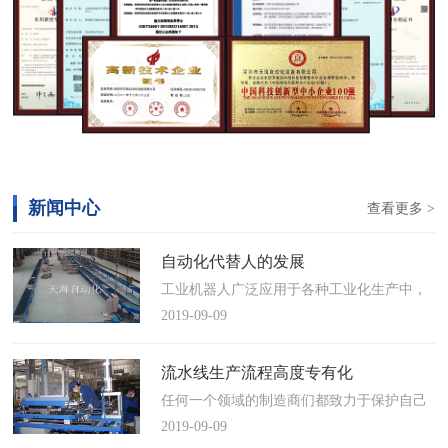
新闻中心
查看更多 >
自动化代替人的发展
工业机器人广泛应用于各种工业化生产中，
慢慢取代工人，做着高强度、重复性、有职
2019-09-09
业风险的工作。据相关媒体报道，国际机器
人联合会(IFR)预测，2014年中国将成为全球
流水线生产流程高度专有化
最大的工业机器人市场，将占全球总销量
任何一个领域的制造商们都致力于保护自己
17%。业内把2014年称为“中国工业机器人元
的自动化流水线生产流程不被外人知晓，即
2019-09-09
年”。常州打造智造名城工业机…