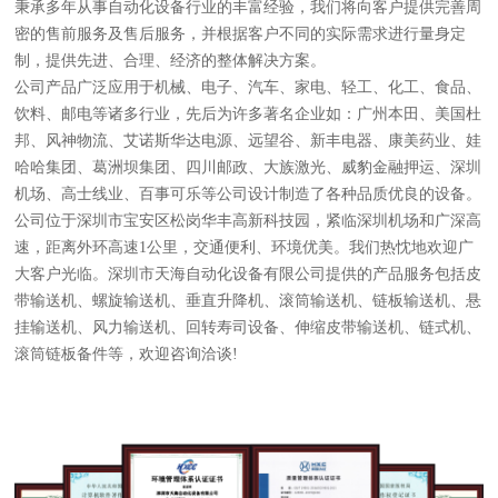
秉承多年从事自动化设备行业的丰富经验，我们将向客户提供完善周
密的售前服务及售后服务，并根据客户不同的实际需求进行量身定
制，提供先进、合理、经济的整体解决方案。
公司产品广泛应用于机械、电子、汽车、家电、轻工、化工、食品、
饮料、邮电等诸多行业，先后为许多著名企业如：广州本田、美国杜
邦、风神物流、艾诺斯华达电源、远望谷、新丰电器、康美药业、娃
哈哈集团、葛洲坝集团、四川邮政、大族激光、威豹金融押运、深圳
机场、高士线业、百事可乐等公司设计制造了各种品质优良的设备。
公司位于深圳市宝安区松岗华丰高新科技园，紧临深圳机场和广深高
速，距离外环高速1公里，交通便利、环境优美。我们热忱地欢迎广
大客户光临。深圳市天海自动化设备有限公司提供的产品服务包括皮
带输送机、螺旋输送机、垂直升降机、滚筒输送机、链板输送机、悬
挂输送机、风力输送机、回转寿司设备、伸缩皮带输送机、链式机、
滚筒链板备件等，欢迎咨询洽谈!