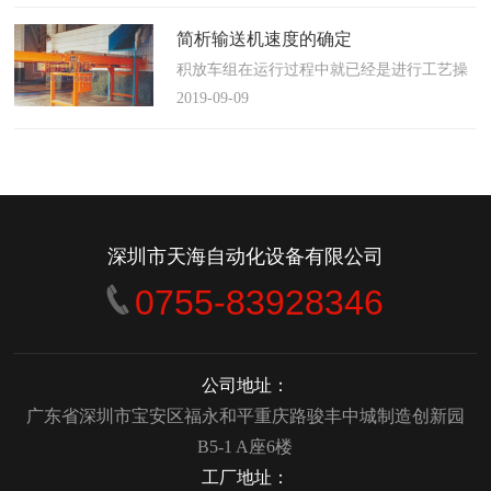
使这算不上什么秘密。这种思路最后导致绝
大多数流程都带有某种专有的性质，并且混
简析输送机速度的确定
合了不同的方法、技术和操作方式，而这最
积放车组在运行过程中就已经是进行工艺操
终将影响一个制造商进行有效竞争的能力。
作的区段，运行速度是由积放小车组的运行
2019-09-09
在医疗产品领域当然更是如此，…
间距和输送量来确定的，或是由工艺过程的
要求确定，主要就是对于工艺流程时间是需
要经常变化的慢速链，而且还是要采用变频
调速器来调整链条的运行速度。
&emsp;&emsp;用于物件输送的线路…
深圳市天海自动化设备有限公司
0755-83928346
公司地址：
广东省深圳市宝安区福永和平重庆路骏丰中城制造创新园
B5-1 A座6楼
工厂地址：