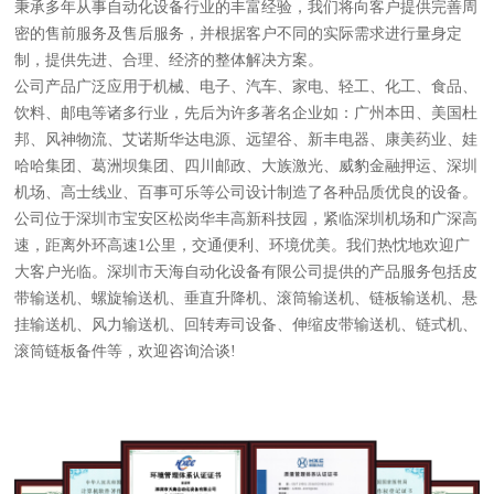
秉承多年从事自动化设备行业的丰富经验，我们将向客户提供完善周
密的售前服务及售后服务，并根据客户不同的实际需求进行量身定
制，提供先进、合理、经济的整体解决方案。
公司产品广泛应用于机械、电子、汽车、家电、轻工、化工、食品、
饮料、邮电等诸多行业，先后为许多著名企业如：广州本田、美国杜
邦、风神物流、艾诺斯华达电源、远望谷、新丰电器、康美药业、娃
哈哈集团、葛洲坝集团、四川邮政、大族激光、威豹金融押运、深圳
机场、高士线业、百事可乐等公司设计制造了各种品质优良的设备。
公司位于深圳市宝安区松岗华丰高新科技园，紧临深圳机场和广深高
速，距离外环高速1公里，交通便利、环境优美。我们热忱地欢迎广
大客户光临。深圳市天海自动化设备有限公司提供的产品服务包括皮
带输送机、螺旋输送机、垂直升降机、滚筒输送机、链板输送机、悬
挂输送机、风力输送机、回转寿司设备、伸缩皮带输送机、链式机、
滚筒链板备件等，欢迎咨询洽谈!