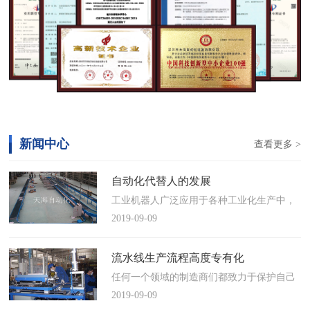
新闻中心
查看更多 >
自动化代替人的发展
工业机器人广泛应用于各种工业化生产中，
慢慢取代工人，做着高强度、重复性、有职
2019-09-09
业风险的工作。据相关媒体报道，国际机器
人联合会(IFR)预测，2014年中国将成为全球
流水线生产流程高度专有化
最大的工业机器人市场，将占全球总销量
任何一个领域的制造商们都致力于保护自己
17%。业内把2014年称为“中国工业机器人元
的自动化流水线生产流程不被外人知晓，即
2019-09-09
年”。常州打造智造名城工业机…