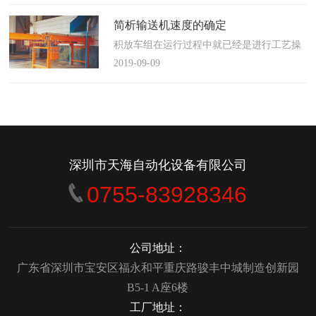
使这算不上什么秘密。这种思路最后导致绝
大多数流程都带有某种专有的性质，并且混
简析输送机速度的确定
合了不同的方法、技术和操作方式，而这最
积放车组在运行过程中就已经是进行工艺操
终将影响一个制造商进行有效竞争的能力。
作的区段，运行速度是由积放小车组的运行
2019-09-09
在医疗产品领域当然更是如此，…
间距和输送量来确定的，或是由工艺过程的
要求确定，主要就是对于工艺流程时间是需
要经常变化的慢速链，而且还是要采用变频
调速器来调整链条的运行速度。
&emsp;&emsp;用于物件输送的线路…
深圳市天海自动化设备有限公司
0755-83928346
公司地址：
广东省深圳市宝安区福永和平重庆路骏丰中城制造创新园
B5-1 A座6楼
工厂地址：