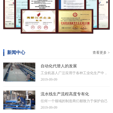
新闻中心
查看更多 >
自动化代替人的发展
工业机器人广泛应用于各种工业化生产中，
慢慢取代工人，做着高强度、重复性、有职
2019-09-09
业风险的工作。据相关媒体报道，国际机器
人联合会(IFR)预测，2014年中国将成为全球
流水线生产流程高度专有化
最大的工业机器人市场，将占全球总销量
任何一个领域的制造商们都致力于保护自己
17%。业内把2014年称为“中国工业机器人元
的自动化流水线生产流程不被外人知晓，即
2019-09-09
年”。常州打造智造名城工业机…