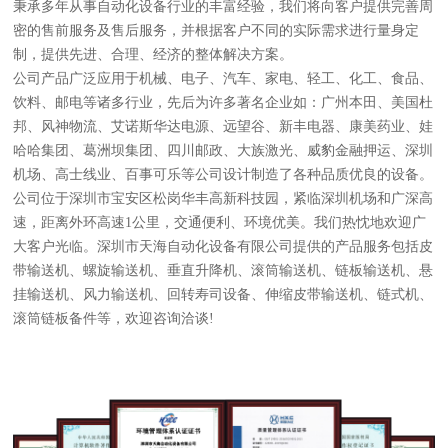
秉承多年从事自动化设备行业的丰富经验，我们将向客户提供完善周
密的售前服务及售后服务，并根据客户不同的实际需求进行量身定
制，提供先进、合理、经济的整体解决方案。
公司产品广泛应用于机械、电子、汽车、家电、轻工、化工、食品、
饮料、邮电等诸多行业，先后为许多著名企业如：广州本田、美国杜
邦、风神物流、艾诺斯华达电源、远望谷、新丰电器、康美药业、娃
哈哈集团、葛洲坝集团、四川邮政、大族激光、威豹金融押运、深圳
机场、高士线业、百事可乐等公司设计制造了各种品质优良的设备。
公司位于深圳市宝安区松岗华丰高新科技园，紧临深圳机场和广深高
速，距离外环高速1公里，交通便利、环境优美。我们热忱地欢迎广
大客户光临。深圳市天海自动化设备有限公司提供的产品服务包括皮
带输送机、螺旋输送机、垂直升降机、滚筒输送机、链板输送机、悬
挂输送机、风力输送机、回转寿司设备、伸缩皮带输送机、链式机、
滚筒链板备件等，欢迎咨询洽谈!