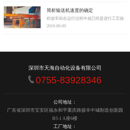
使这算不上什么秘密。这种思路最后导致绝
大多数流程都带有某种专有的性质，并且混
简析输送机速度的确定
合了不同的方法、技术和操作方式，而这最
积放车组在运行过程中就已经是进行工艺操
终将影响一个制造商进行有效竞争的能力。
作的区段，运行速度是由积放小车组的运行
2019-09-09
在医疗产品领域当然更是如此，…
间距和输送量来确定的，或是由工艺过程的
要求确定，主要就是对于工艺流程时间是需
要经常变化的慢速链，而且还是要采用变频
调速器来调整链条的运行速度。
&emsp;&emsp;用于物件输送的线路…
深圳市天海自动化设备有限公司
0755-83928346
公司地址：
广东省深圳市宝安区福永和平重庆路骏丰中城制造创新园
B5-1 A座6楼
工厂地址：